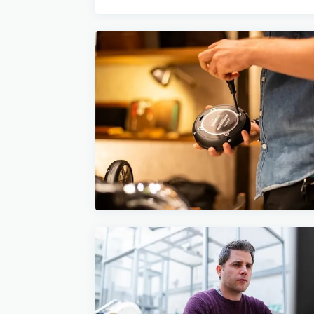
29 JANVIER 2025
Guide pratique pour
l'entretien de votre chauffe
eau et prolonger sa durée d
vie
6 min de lecture →
8 MARS 2023
Guide complet pour
remplacer votre chauffe-ea
efficacement