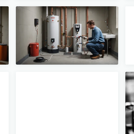
04/05/2026
Comment réinitialiser la
sécurité thermique d'un
cumulus
11 min de lecture →
10/05/2026
Comment réparer un
chauffe-eau électrique en
panne ?
11 min de lecture →