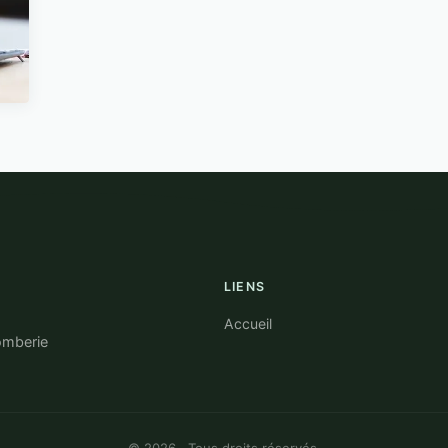
4 min de lecture →
i
LIENS
Accueil
omberie