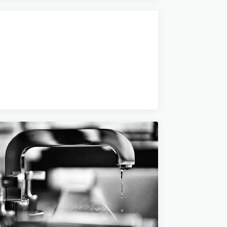
06/05/2026
Le thermostat défectueux
empêche l'eau de chauffer
10 min de lecture →
29 JANVIER 2025
Comment diagnostiquer une
panne de chauffe-eau
efficacement
5 min de lecture →