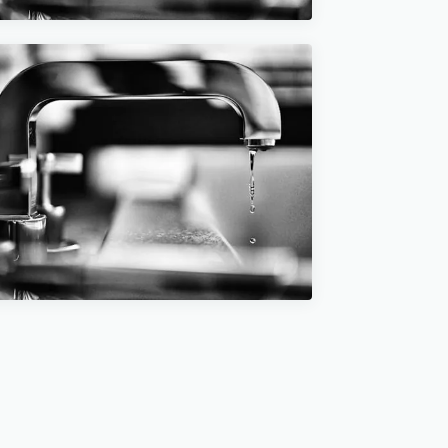
6 MARS 2023
Comment diagnostiquer un
problème de chauffe-eau ?
Les signes qui ne trompent
pas
5 min de lecture →
12 MARS 2023
10 Astuces Efficaces pour
Prolonger la Durée de Vie
de Votre Chauffe-Eau