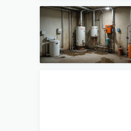
03/05/2026
Les pannes fréquentes sur
un chauffe-eau
thermodynamique
10 min de lecture →
09/05/2026
Quels sont les signes d'un
ballon d'eau chaude usé ?
10 min de lecture →