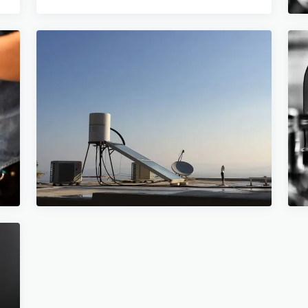
29 JANVIER 2025
Les étapes essentielles pour
-
réparer un chauffe-eau à
e
Paris
8 min de lecture →
10 MARS 2023
5 Signes Révélateurs d'un
u
Chauffe-eau Défaillant à ne
Pas Ignorer