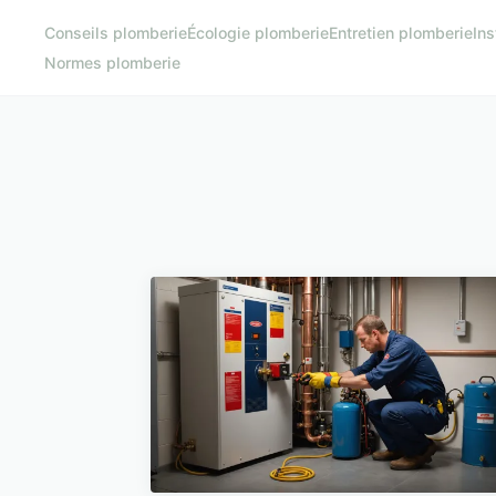
Conseils plomberie
Écologie plomberie
Entretien plomberie
Ins
Normes plomberie